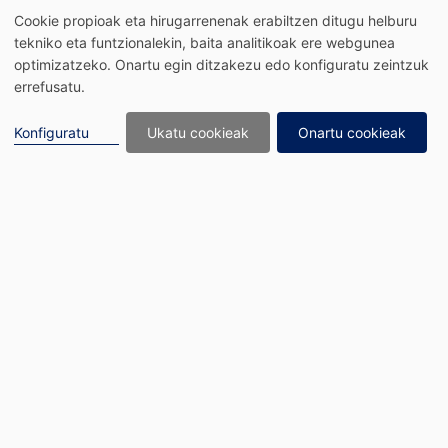
Edukira joan
Cookie propioak eta hirugarrenenak erabiltzen ditugu helburu
tekniko eta funtzionalekin, baita analitikoak ere webgunea
optimizatzeko. Onartu egin ditzakezu edo konfiguratu zeintzuk
errefusatu.
Konfiguratu
Ukatu cookieak
Onartu cookieak
HASIERAKO
PRESTAKUNTZA ZIKLOA
SUKALDARITZA ETA
JATETXE ARLOAN
Ikastaroa gehienbat tailerrean ematen da. Teoria eta praktika
errealitate profesionalera bideratutako ikuspegi batekin konbinatuz.
Hasiera-hasieratik, ikasleek honako hau eginez ikasten dute; lan-
ingurunearen antzeko erronka esperimentatu, eraiki eta
konpontzen dituzte.
Eduki teorikoak zuzenean txertatzen dira jarduera praktikoetan, eta
horrek ulermen argiagoa eta aplikatuagoa errazten du. Eskola