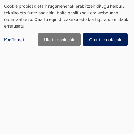
Edukira joan
Cookie propioak eta hirugarrenenak erabiltzen ditugu helburu
tekniko eta funtzionalekin, baita analitikoak ere webgunea
optimizatzeko. Onartu egin ditzakezu edo konfiguratu zeintzuk
errefusatu.
Konfiguratu
Ukatu cookieak
Onartu cookieak
ETXEBIZITZEN
MANTENTZE LANAK:
ITURGINTZA-BEROA
Ikastaroa gehienbat tailerrean ematen da. Teoria eta praktika
errealitate profesionalera bideratutako ikuspegi batekin konbinatuz.
Hasiera-hasieratik, ikasleek honako hau eginez ikasten dute; lan-
ingurunearen antzeko erronka esperimentatu, eraiki eta
konpontzen dituzte.
Eduki teorikoak zuzenean txertatzen dira jarduera praktikoetan, eta
horrek ulermen argiagoa eta aplikatuagoa errazten du. Eskola
dinamiko eta parte-hartzaileen bidez, ikasleek trebetasunak
garatzen dituzte tresna eta materialekin, eta, aldi berean, beren