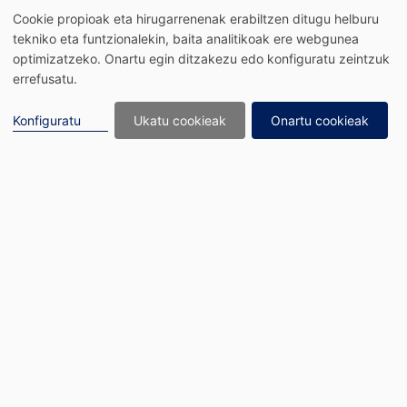
Edukira joan
Cookie propioak eta hirugarrenenak erabiltzen ditugu helburu
tekniko eta funtzionalekin, baita analitikoak ere webgunea
optimizatzeko. Onartu egin ditzakezu edo konfiguratu zeintzuk
errefusatu.
Konfiguratu
Ukatu cookieak
Onartu cookieak
web mapa
datuen babesa (Pasaiako udala)
Hasierako Lanbide Heziketa Pasaia, Bidasoa kalea 1-3.
Trintxerpe, 20110, Pasaia
Tel.
943 40 48 94