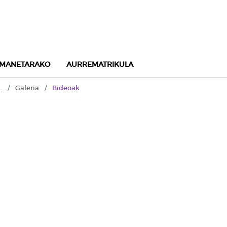
MANETARAKO
AURREMATRIKULA
a - Formación profesional
Galeria
Bideoak