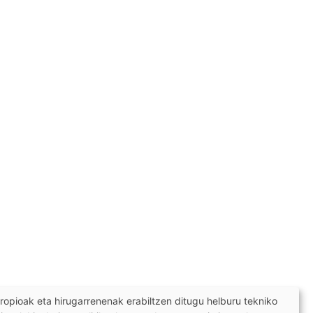
ropioak eta hirugarrenenak erabiltzen ditugu helburu tekniko