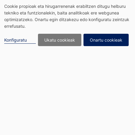
Edukira joan
Cookie propioak eta hirugarrenenak erabiltzen ditugu helburu
tekniko eta funtzionalekin, baita analitikoak ere webgunea
optimizatzeko. Onartu egin ditzakezu edo konfiguratu zeintzuk
errefusatu.
Konfiguratu
Ukatu cookieak
Onartu cookieak