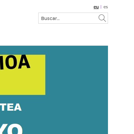
eu
es