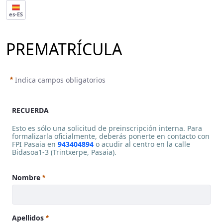
es-ES
PREMATRÍCULA
Indica campos obligatorios
RECUERDA
Esto es sólo una solicitud de preinscripción interna. Para
formalizarla oficialmente, deberás ponerte en contacto con
FPI Pasaia en
943404894
o acudir al centro en la calle
Bidasoa1-3 (Trintxerpe, Pasaia).
RECUERDA
Nombre
<p>Esto es sólo una solicitud de preinscripción interna. Para 
Apellidos